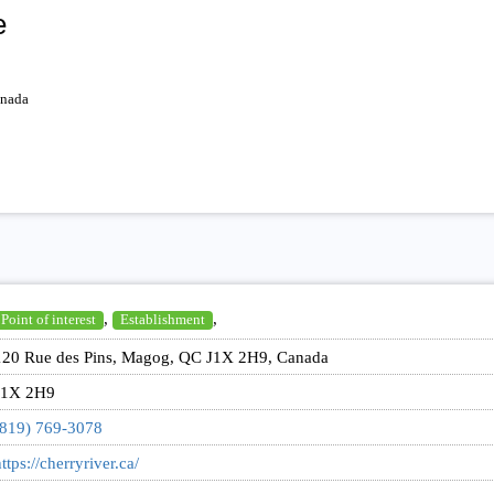
e
anada
,
,
Point of interest
Establishment
120 Rue des Pins, Magog, QC J1X 2H9, Canada
J1X 2H9
(819) 769-3078
ttps://cherryriver.ca/