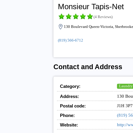
Monsieur Tapis-Net
(4 Reviews)
130 Boulevard Queen-Victoria, Sherbrook
(819) 566-6712
Contact and Address
Category:
Laundry
Address:
130 Bou
Postal code:
J1H 3P7
Phone:
(819) 5
Website:
http://w