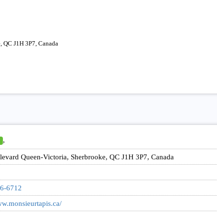
e, QC J1H 3P7, Canada
,
levard Queen-Victoria, Sherbrooke, QC J1H 3P7, Canada
66-6712
ww.monsieurtapis.ca/