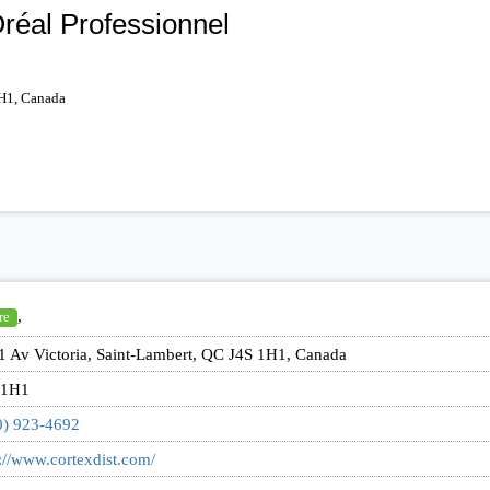
Oréal Professionnel
1H1, Canada
,
re
1 Av Victoria, Saint-Lambert, QC J4S 1H1, Canada
 1H1
0) 923-4692
://www.cortexdist.com/