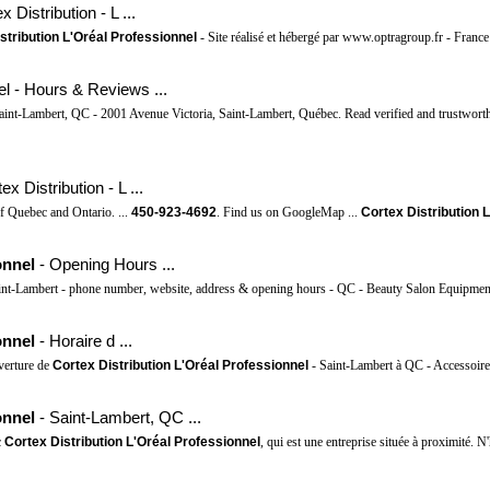
Distribution - L ...
stribution L'Oréal Professionnel
- Site réalisé et hébergé par www.optragroup.fr - France
el - Hours & Reviews ...
Saint-Lambert, QC - 2001 Avenue Victoria, Saint-Lambert, Québec. Read verified and trustwort
 Distribution - L ...
f Quebec and Ontario. ...
450-923-4692
. Find us on GoogleMap ...
Cortex Distribution 
onnel
- Opening Hours ...
int-Lambert - phone number, website, address & opening hours - QC - Beauty Salon Equipmen
onnel
- Horaire d ...
verture de
Cortex Distribution L'Oréal Professionnel
- Saint-Lambert à QC - Accessoires 
onnel
- Saint-Lambert, QC ...
c
Cortex Distribution L'Oréal Professionnel
, qui est une entreprise située à proximité. N'