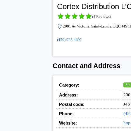
Cortex Distribution L'
(4 Reviews)
2001 Av Victoria, Saint-Lambert, QC J4S 
(450) 923-4692
Contact and Address
Category:
Sto
Address:
200
Postal code:
J4S
Phone:
(45
Website:
http