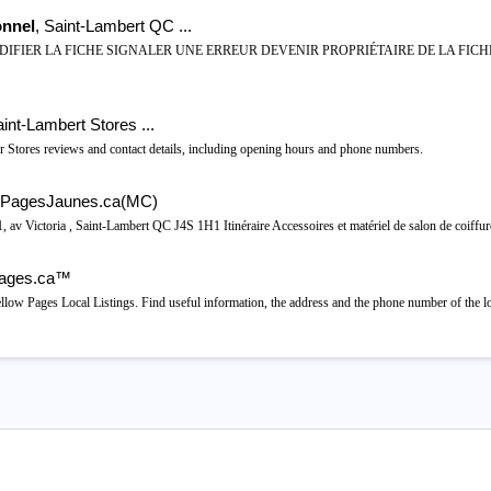
onnel
, Saint-Lambert QC ...
IFIER LA FICHE SIGNALER UNE ERREUR DEVENIR PROPRIÉTAIRE DE LA FICHE 2001 
int-Lambert Stores ...
r Stores reviews and contact details, including opening hours and phone numbers.
| PagesJaunes.ca(MC)
 av Victoria , Saint-Lambert QC J4S 1H1 Itinéraire Accessoires et matériel de salon de coiffur
wPages.ca™
low Pages Local Listings. Find useful information, the address and the phone number of the lo